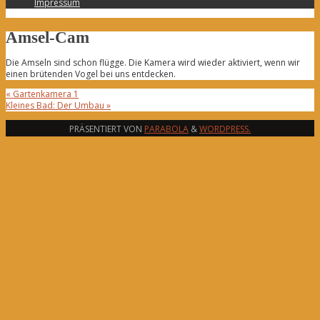
Impressum
Amsel-Cam
Die Amseln sind schon flügge. Die Kamera wird wieder aktiviert, wenn wir
einen brütenden Vogel bei uns entdecken.
«
Gartenkamera 1
Kleines Bad: Der Umbau
»
PRÄSENTIERT VON
PARABOLA
&
WORDPRESS.