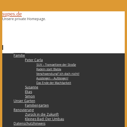
supes.de
Unsere private Homepage.
Zum
Familie
Inhalt
Peter Carla
springen
SUV – Trampeltiere der Straße
Radeln statt Blabla
Verschwendung? Ich doch nicht!
Aussteigen – Aufsteigen!
Das Ende der Machbarkeit
Susanne
Elias
Simon
Unser Garten
Familiengarten
Renovierung
Zurück in die Zukunft
Kleines Bad: Der Umbau
Datenschutzhinweis