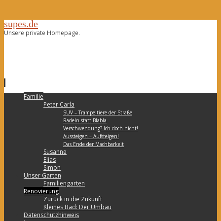
supes.de
Unsere private Homepage.
Zum
Familie
Inhalt
Peter Carla
springen
SUV – Trampeltiere der Straße
Radeln statt Blabla
Verschwendung? Ich doch nicht!
Aussteigen – Aufsteigen!
Das Ende der Machbarkeit
Susanne
Elias
Simon
Unser Garten
Familiengarten
Renovierung
Zurück in die Zukunft
Kleines Bad: Der Umbau
Datenschutzhinweis