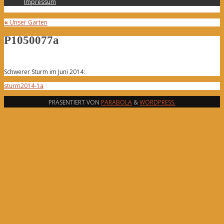
Impressum
«
Unser Garten
P1050077a
Schwerer Sturm im Juni 2014:
sturm2014-1a
PRÄSENTIERT VON
PARABOLA
&
WORDPRESS.