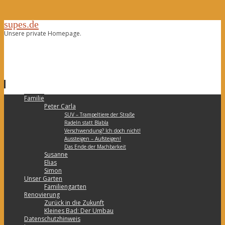
supes.de
Unsere private Homepage.
Zum
Familie
Inhalt
Peter Carla
springen
SUV – Trampeltiere der Straße
Radeln statt Blabla
Verschwendung? Ich doch nicht!
Aussteigen – Aufsteigen!
Das Ende der Machbarkeit
Susanne
Elias
Simon
Unser Garten
Familiengarten
Renovierung
Zurück in die Zukunft
Kleines Bad: Der Umbau
Datenschutzhinweis